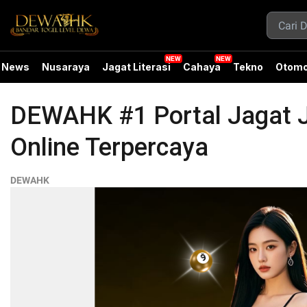
News
Nusaraya
Jagat Literasi
Cahaya
Tekno
Otomo
DEWAHK #1 Portal Jagat Ju
Online Terpercaya
DEWAHK